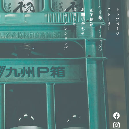
〈商品ラインナップ〉
オンラインショップ
お知らせ
お問い合わせ
企業情報
ストーリー
トップページ
リキュール
スピリッツ
焼酎
CRAZY OCTOPUS
eau
Gin MASAHARU
麦崎 麦子
芋くさくてわるいですか
甕2006
逢初
正春
-
de
-
vie de fraise