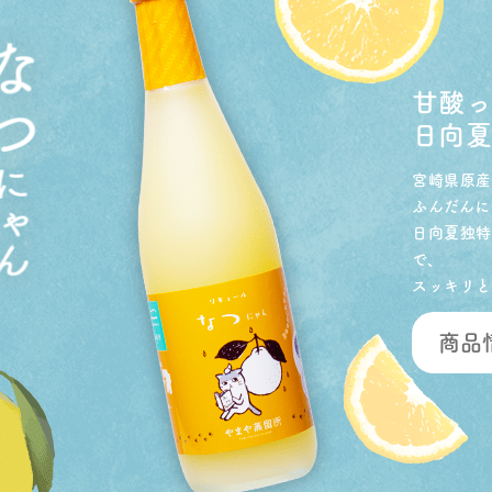
甘酸
日向夏
宮崎県原産
ふんだんに
日向夏独特
で、
スッキリと
商品