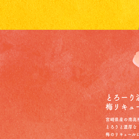
とろーり
梅リキュ
宮崎県産の南高
とろりと濃厚な
梅のリキュール