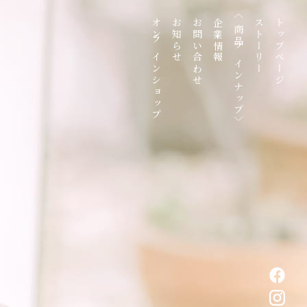
〈商品ラインナップ〉
オンラインショップ
お知らせ
お問い合わせ
企業情報
ストーリー
トップページ
リキュール
スピリッツ
焼酎
CRAZY OCTOPUS
eau
Gin MASAHARU
麦崎 麦子
芋くさくてわるいですか
甕2006
逢初
正春
-
de
-
vie de fraise