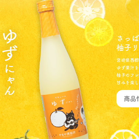
さっ
柚子リ
宮崎県西都
ゆず果汁を
柚子のフレ
甘みを楽し
商品